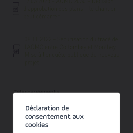
17.03.2025 – AOMC 2030 – Décision
d’approbation des plans – le chantier
peut démarrer
08.11.2022 – Sécurisation du tracé de
l’AOMC entre Collombey et Monthey
Mise à l’enquête publique du nouveau
projet
Téléchargements
Déclaration de
Visualisation_3D_AOMC2030
consentement aux
cookies